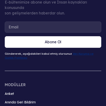
E-bültenimize abone olun ve İnsan kaynakları
konusunda
son gelişmelerden haberdar olun.
Abone Ol
Göndererek, aşağıdakileri kabul etmiş olursunuz
Veri Koruma ve
Gizlilik Politikası
MODÜLLER
Anket
Anında Geri Bildirim