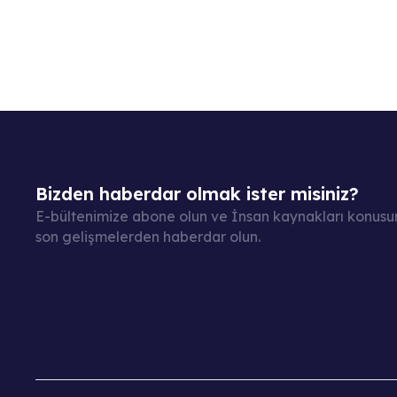
Bizden haberdar olmak ister misiniz?
E-bültenimize abone olun ve İnsan kaynakları konus
son gelişmelerden haberdar olun.