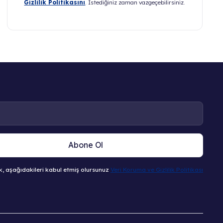
Gizlilik Politikasını
. İstediğiniz zaman vazgeçebilirsiniz.
Abone Ol
, aşağıdakileri kabul etmiş olursunuz
Veri Koruma ve Gizlilik Politikası