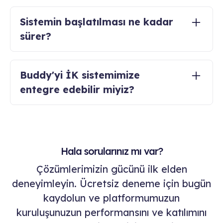
Evet esnekiz. Her bir modülü tek başına satın
alabileceğiniz gibi firmanızın ihtiyacına göre
Sistemin başlatılması ne kadar
kombinasyonlar da yapabilirsiniz.
sürer?
Biz hızlıyız! Modül sayısına ve sahip olduğunuz
çalışan sayısına bağlı olarak ortalama uygulama
Buddy'yi İK sistemimize
süresi birkaç saat ile beş gün arasında
entegre edebilir miyiz?
değişmektedir.
Evet entegrasyonu yapabiliyoruz. Tek
yapmamız gereken teknoloji ekibinizle
görüşmek, entegrasyon türünü ve gerekli
adam-saatleri tanımlamak.
Hala sorularınız mı var?
Çözümlerimizin gücünü ilk elden
deneyimleyin. Ücretsiz deneme için bugün
kaydolun ve platformumuzun
kuruluşunuzun performansını ve katılımını