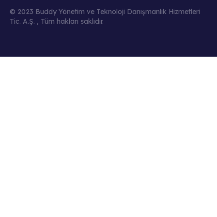
© 2023 Buddy Yönetim ve Teknoloji Danışmanlık Hizmetleri
Tic. A.Ş. , Tüm hakları saklıdır.