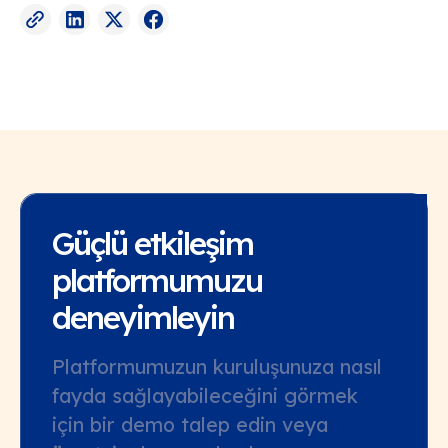
Güçlü etkileşim
platformumuzu
deneyimleyin
Platformumuzun kuruluşunuza nasıl
fayda sağlayabileceğini görmek
için bir demo talep edin veya