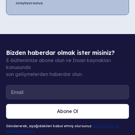
onaylıyorsunuz.
Bizden haberdar olmak ister misiniz?
E-bültenimize abone olun ve İnsan kaynakları
konusunda
son gelişmelerden haberdar olun.
Abone Ol
Göndererek, aşağıdakileri kabul etmiş olursunuz
Veri Koruma ve
Gizlilik Politikası