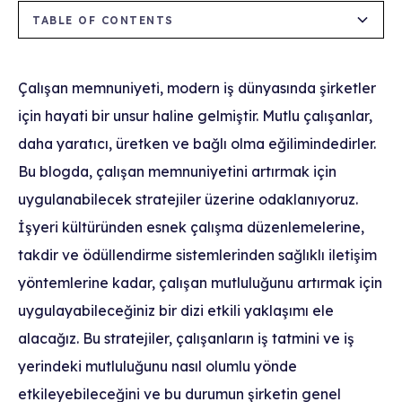
TABLE OF CONTENTS
Pozitif İşyeri Kültürünün Oluşturulması
Esnek Çalışma Saatleri ve Uzaktan Çalışma
Takdir ve Ödüllendirme Sistemleri
Sağlıklı İletişim ve Geri Bildirim Kültürü
Profesyonel Gelişim ve Kariyer Fırsatları
Seçenekleri
Çalışan memnuniyeti, modern iş dünyasında şirketler
için hayati bir unsur haline gelmiştir. Mutlu çalışanlar,
daha yaratıcı, üretken ve bağlı olma eğilimindedirler.
Bu blogda, çalışan memnuniyetini artırmak için
uygulanabilecek stratejiler üzerine odaklanıyoruz.
İşyeri kültüründen esnek çalışma düzenlemelerine,
takdir ve ödüllendirme sistemlerinden sağlıklı iletişim
yöntemlerine kadar, çalışan mutluluğunu artırmak için
uygulayabileceğiniz bir dizi etkili yaklaşımı ele
alacağız. Bu stratejiler, çalışanların iş tatmini ve iş
yerindeki mutluluğunu nasıl olumlu yönde
etkileyebileceğini ve bu durumun şirketin genel