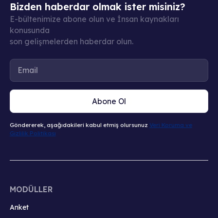
Bizden haberdar olmak ister misiniz?
E-bültenimize abone olun ve İnsan kaynakları
konusunda
son gelişmelerden haberdar olun.
Abone Ol
Göndererek, aşağıdakileri kabul etmiş olursunuz
Veri Koruma ve
Gizlilik Politikası
MODÜLLER
Anket