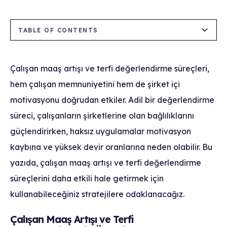
TABLE OF CONTENTS
Çalışan Maaş Artışı ve Terfi Değerlendirmenin
Çalışan Maaş Artışı ve Terfi Değerlendirme
Önemi
Süreçlerinde Kullanılabilecek Stratejiler
Çalışan maaş artışı ve terfi değerlendirme süreçleri,
hem çalışan memnuniyetini hem de şirket içi
1. Çalışan Bağlılığını Güçlendirme
1. Net ve Şeffaf Kriterler Belirleyin
motivasyonu doğrudan etkiler. Adil bir değerlendirme
2. Verimliliği ve Performansı Artırma
2. Performans Verilerini Kullanın
süreci, çalışanların şirketlerine olan bağlılıklarını
güçlendirirken, haksız uygulamalar motivasyon
3. Yetenekli Çalışanları Elde Tutma
4. Piyasa Araştırması Yapın
kaybına ve yüksek devir oranlarına neden olabilir. Bu
5. Çalışanları Sürece Dahil Edin
yazıda, çalışan maaş artışı ve terfi değerlendirme
süreçlerini daha etkili hale getirmek için
6. Eşitlik ve Çeşitliliği Gözetin
kullanabileceğiniz stratejilere odaklanacağız.
Çalışan Maaş Artışı ve Terfi