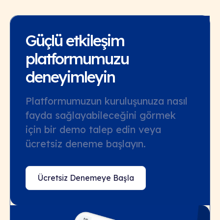
Güçlü etkileşim
platformumuzu
deneyimleyin
Platformumuzun kuruluşunuza nasıl
fayda sağlayabileceğini görmek
için bir demo talep edin veya
ücretsiz deneme başlayın.
Ücretsiz Denemeye Başla